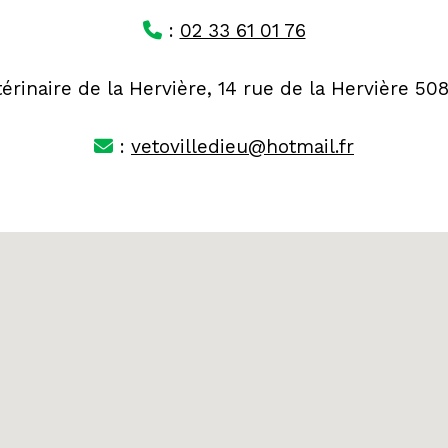
:
02 33 61 01 76
térinaire de la Hervière, 14 rue de la Hervière 
:
vetovilledieu@hotmail.fr