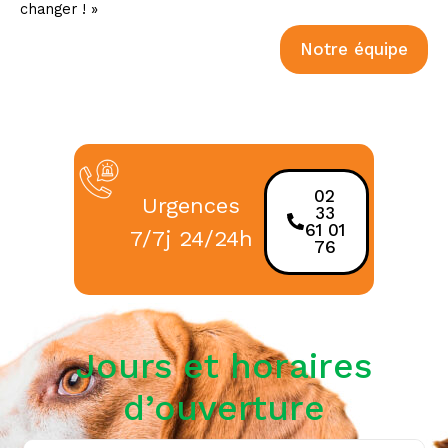
changer ! »
Notre équipe
02
Urgences
33
61 01
7/7j 24/24h
76
Jours et horaires
d’ouverture