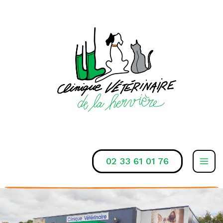
Aller
au
contenu
02 33 61 01 76